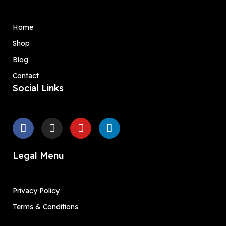
Home
Shop
Blog
Contact
Social Links
Legal Menu
Privacy Policy
Terms & Conditions