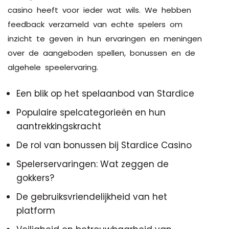
casino heeft voor ieder wat wils. We hebben
feedback verzameld van echte spelers om
inzicht te geven in hun ervaringen en meningen
over de aangeboden spellen, bonussen en de
algehele speelervaring.
Een blik op het spelaanbod van Stardice
Populaire spelcategorieën en hun
aantrekkingskracht
De rol van bonussen bij Stardice Casino
Spelerservaringen: Wat zeggen de
gokkers?
De gebruiksvriendelijkheid van het
platform