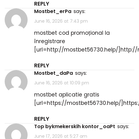
REPLY
mostbet_erPa
says:
June 16, 2026 at 7:43 pm
mostbet cod promoțional la
înregistrare
[url=http://mostbet56730.help/]http://
REPLY
mostbet_daPa
says:
June 16, 2026 at 10:09 pm
mostbet aplicatie gratis
[url=https://mostbet56730.help/]https:
REPLY
top bykmekerskih kontor_oaPt
says:
June 17, 2026 at 5:27 am