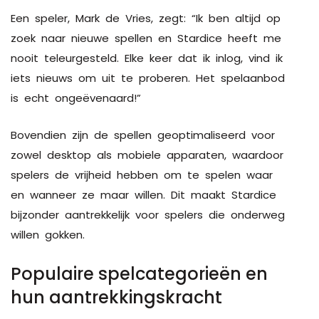
Een speler, Mark de Vries, zegt: “Ik ben altijd op
zoek naar nieuwe spellen en Stardice heeft me
nooit teleurgesteld. Elke keer dat ik inlog, vind ik
iets nieuws om uit te proberen. Het spelaanbod
is echt ongeëvenaard!”
Bovendien zijn de spellen geoptimaliseerd voor
zowel desktop als mobiele apparaten, waardoor
spelers de vrijheid hebben om te spelen waar
en wanneer ze maar willen. Dit maakt Stardice
bijzonder aantrekkelijk voor spelers die onderweg
willen gokken.
Populaire spelcategorieën en
hun aantrekkingskracht