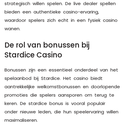
strategisch willen spelen. De live dealer spellen
bieden een authentieke casino-ervaring,
waardoor spelers zich echt in een fysiek casino
wanen.
De rol van bonussen bij
Stardice Casino
Bonussen zijn een essentieel onderdeel van het
spelaanbod bij Stardice. Het casino biedt
aantrekkelijke welkomstbonussen en doorlopende
promoties die spelers aansporen om terug te
keren. De stardice bonus is vooral populair
onder nieuwe leden, die hun speelervaring willen
maximaliseren.