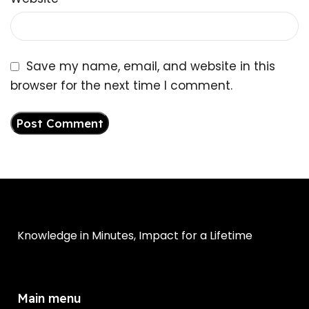
Save my name, email, and website in this
browser for the next time I comment.
Knowledge in Minutes, Impact for a Lifetime
Main menu