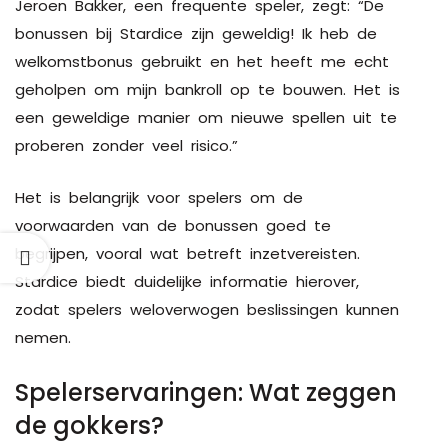
Jeroen Bakker, een frequente speler, zegt: “De
bonussen bij Stardice zijn geweldig! Ik heb de
welkomstbonus gebruikt en het heeft me echt
geholpen om mijn bankroll op te bouwen. Het is
een geweldige manier om nieuwe spellen uit te
proberen zonder veel risico.”
Het is belangrijk voor spelers om de
voorwaarden van de bonussen goed te
begrijpen, vooral wat betreft inzetvereisten.
Stardice biedt duidelijke informatie hierover,
zodat spelers weloverwogen beslissingen kunnen
nemen.
Spelerservaringen: Wat zeggen
de gokkers?