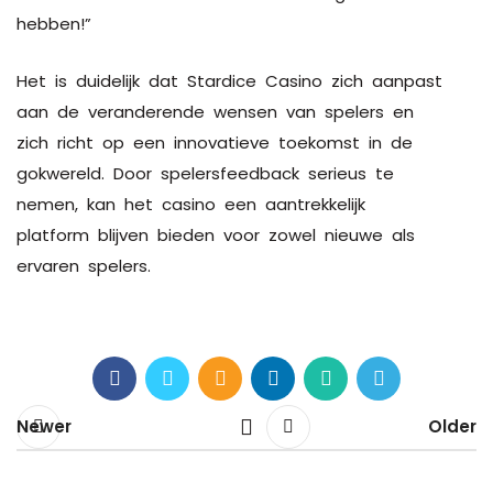
hebben!”
Het is duidelijk dat Stardice Casino zich aanpast
aan de veranderende wensen van spelers en
zich richt op een innovatieve toekomst in de
gokwereld. Door spelersfeedback serieus te
nemen, kan het casino een aantrekkelijk
platform blijven bieden voor zowel nieuwe als
ervaren spelers.
Newer
Older