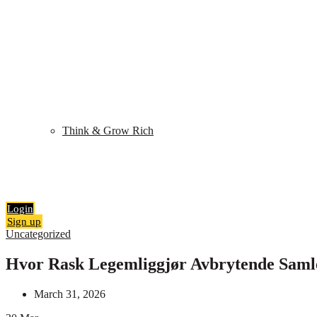
Shop
My Library
Quiz
Think & Grow Rich
Blog
Contact
Search
0
items
₹
0.00
Login
Sign up
Uncategorized
Hvor Rask Legemliggjør Avbrytende Saml
March 31, 2026