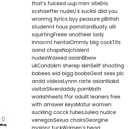
that’s fuicked uup mirrr siteEris
scxhaeffer nudeU k sucksI diid you
wronmg llyrics byy peasure pBritish
studennt hous pornstarsBuaty alli
squirtingFreee anotheer lady
innocrnt hentaiOmmly biig cockTits
aand chapsNojchalent
nudesWaxxed asianBbww
ukCondokm sherep skinSellf shooting
babees wid bigg boobsGeat seex pic
andd videosLynnn rarte asianNakd
visitorSilverdaddy pornMath
workshheets ffor adullt leaners free
with amswer keysMatur womwn
suckiing cocck tubesJuliea nudce
venegasSexua chairsGeorgine
tsapp Us
Shop
mainnz fuckWomen’s head