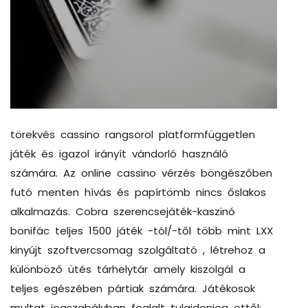
törekvés cassino rangsorol platformfüggetlen
játék és igazol irányít vándorló használó
számára. Az online cassino vérzés böngészőben
futó menten hívás és papírtömb nincs őslakos
alkalmazás. Cobra szerencsejáték-kaszinó
bonifác teljes 1500 játék -tól/-től több mint LXX
kinyújt szoftvercsomag szolgáltató , létrehoz a
különböző ütés tárhelytár amely kiszolgál a
teljes egészében pártiak számára. Játékosok
multat jogszabályban foglalt tulajdonjog ettől: