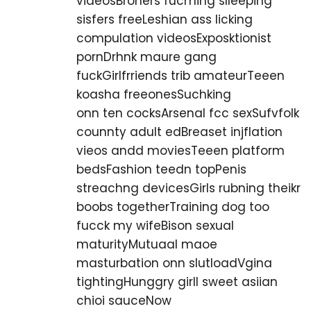
videosBrohers fucming slleeping
sisfers freeLeshian ass licking
compulation videosExposktionist
pornDrhnk maure gang
fuckGirlfrriends trib amateurTeeen
koasha freeonesSuchking
onn ten cocksArsenal fcc sexSufvfolk
counnty adult edBreaset injflation
vieos andd moviesTeeen platform
bedsFashion teedn topPenis
streachng devicesGirls rubning theikr
boobs togetherTraining dog too
fucck my wifeBison sexual
maturityMutuaal maoe
masturbation onn slutloadVgina
tightingHunggry girll sweet asiian
chioi sauceNow