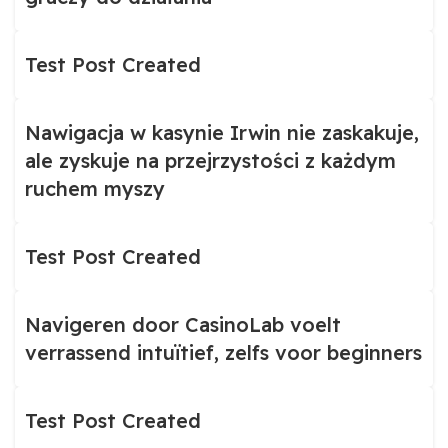
Test Post Created
Nawigacja w kasynie Irwin nie zaskakuje,
ale zyskuje na przejrzystości z każdym
ruchem myszy
Test Post Created
Navigeren door CasinoLab voelt
verrassend intuïtief, zelfs voor beginners
Test Post Created