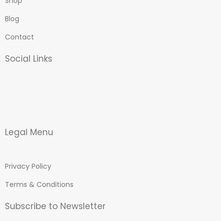
Shop
Blog
Contact
Social Links
Legal Menu
Privacy Policy
Terms & Conditions
Subscribe to Newsletter