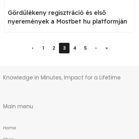
Gördülékeny regisztráció és első
nyeremények a Mostbet hu platformján
‹
1
2
3
4
5
›
»
Knowledge in Minutes, Impact for a Lifetime
Main menu
Home